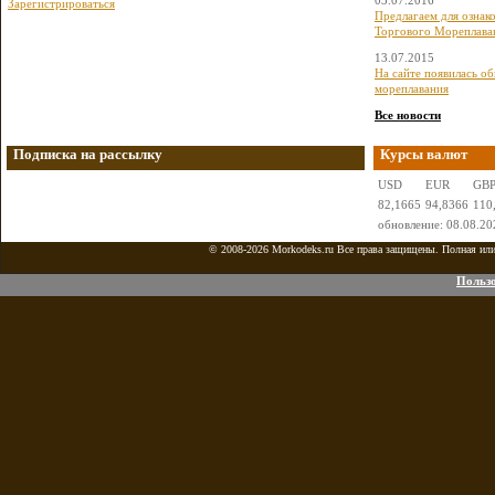
03.07.2016
Зарегистрироваться
Предлагаем для ознак
Торгового Мореплава
13.07.2015
На сайте появилась о
мореплавания
Все новости
Подписка на рассылку
Курсы валют
USD
EUR
GB
82,1665
94,8366
110
обновление: 08.08.20
© 2008-2026 Morkodeks.ru Все права защищены. Полная или ч
Пользо