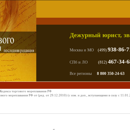
Дежурный юрист, зв
938-86-7
Москва и МО
(499)
467-34-6
СПб и ЛО
(812)
Все регионы
8 800 350-24-63
 Кодекса торгового мореплавания РФ
ого мореплавания РФ от (ред. от 29.12.2010) (с изм. и доп., вступающими в силу с 11.01.
ежурному юристу,