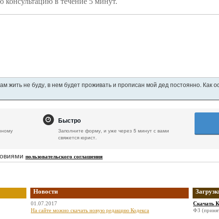
ю консультацию в течение 5 минут.
ам жить не буду, в нем будет проживать и прописан мой дед постоянно. Как 
Быстро
нному
Заполните форму, и уже через 5 минут с вами
свяжется юрист.
ловиями
пользовательского соглашения
Новости
Загрузк
01.07.2017
Скачать К
На сайте можно скачать новую редакцию Кодекса
ФЗ (принят