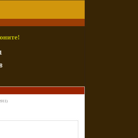
оните!
1
8
2011)