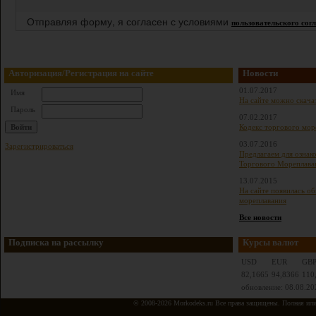
Отправляя форму, я согласен с условиями
пользовательского сог
Авторизация/Регистрация на сайте
Новости
01.07.2017
Имя
На сайте можно скача
Пароль
07.02.2017
Кодекс торгового мор
03.07.2016
Зарегистрироваться
Предлагаем для ознак
Торгового Мореплава
13.07.2015
На сайте появилась о
мореплавания
Все новости
Подписка на рассылку
Курсы валют
USD
EUR
GB
82,1665
94,8366
110
обновление: 08.08.20
© 2008-2026 Morkodeks.ru Все права защищены. Полная или ч