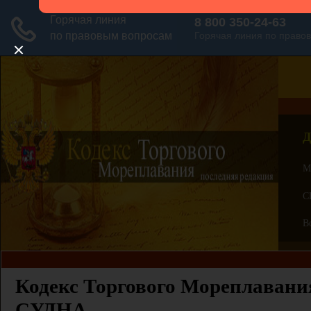
Д
М
С
В
Кодекс Торгового Мореплавания
СУДНА