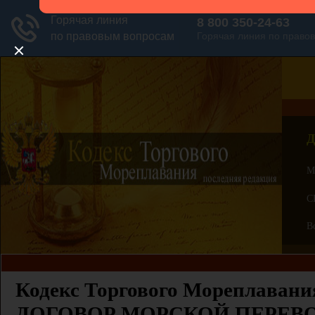
Д
М
С
В
Кодекс Торгового Мореплавания
ДОГОВОР МОРСКОЙ ПЕРЕВО